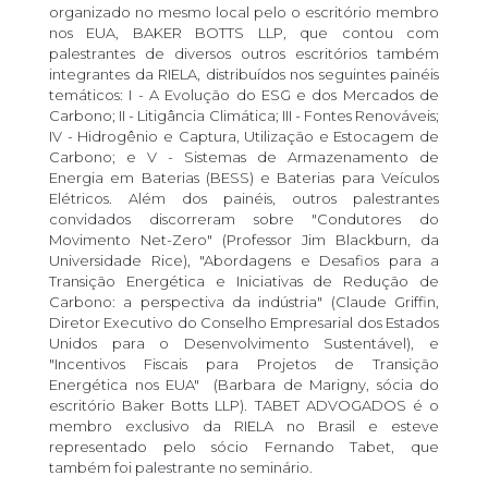
organizado no mesmo local pelo o escritório membro
nos EUA, BAKER BOTTS LLP, que contou com
palestrantes de diversos outros escritórios também
integrantes da RIELA, distribuídos nos seguintes painéis
temáticos: I - A Evolução do ESG e dos Mercados de
Carbono; II - Litigância Climática; III - Fontes Renováveis;
IV - Hidrogênio e Captura, Utilização e Estocagem de
Carbono; e V - Sistemas de Armazenamento de
Energia em Baterias (BESS) e Baterias para Veículos
Elétricos. Além dos painéis, outros palestrantes
convidados discorreram sobre "Condutores do
Movimento Net-Zero" (Professor Jim Blackburn, da
Universidade Rice), "Abordagens e Desafios para a
Transição Energética e Iniciativas de Redução de
Carbono: a perspectiva da indústria" (Claude Griffin,
Diretor Executivo do Conselho Empresarial dos Estados
Unidos para o Desenvolvimento Sustentável), e
"Incentivos Fiscais para Projetos de Transição
Energética nos EUA" (Barbara de Marigny, sócia do
escritório Baker Botts LLP). TABET ADVOGADOS é o
membro exclusivo da RIELA no Brasil e esteve
representado pelo sócio Fernando Tabet, que
também foi palestrante no seminário.