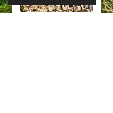
Rio de Janeiro
Praia de Botafogo, 501, Bl. A, 1º
andar
Botafogo
CEP 22250-040 - Rio de
Janeiro - RJ
T: +55 21 3983-3600
Ver endereço no Google Maps
Fale Conosco