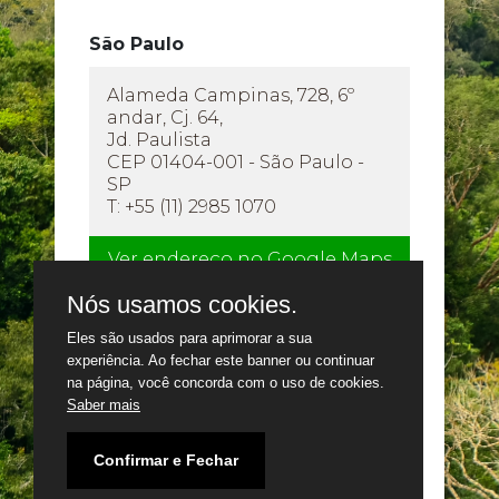
São Paulo
Alameda Campinas, 728, 6º
andar, Cj. 64,
Jd. Paulista
CEP 01404-001 - São Paulo -
SP
T: +55 (11) 2985 1070
Ver endereço no Google Maps
Nós usamos cookies.
Eles são usados para aprimorar a sua
experiência. Ao fechar este banner ou continuar
na página, você concorda com o uso de cookies.
Saber mais
Confirmar e Fechar